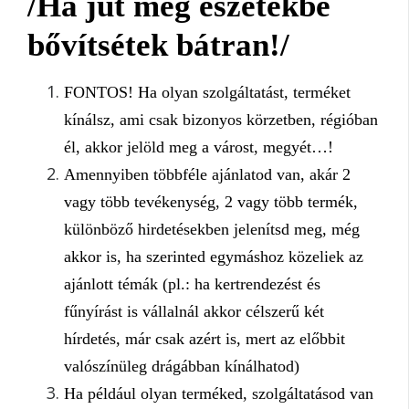
/Ha jut még eszetekbe
bővítsétek bátran!/
FONTOS! Ha olyan szolgáltatást, terméket
kínálsz, ami csak bizonyos körzetben, régióban
él, akkor jelöld meg a várost, megyét…!
Amennyiben többféle ajánlatod van, akár 2
vagy több tevékenység, 2 vagy több termék,
különböző hirdetésekben jelenítsd meg, még
akkor is, ha szerinted egymáshoz közeliek az
ajánlott témák (pl.: ha kertrendezést és
fűnyírást is vállalnál akkor célszerű két
hírdetés, már csak azért is, mert az előbbit
valószínüleg drágábban kínálhatod)
Ha például olyan terméked, szolgáltatásod van