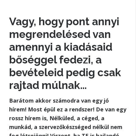
Vagy, hogy pont annyi
megrendelésed van
amennyi a kiadásaid
bőséggel fedezi, a
bevételeid pedig csak
rajtad múlnak…
Barátom akkor számodra van egy jó
hírem! Most épül ez a rendszer! De van egy
rossz hírem is, Nélküled, a céged, a
munkád, a szervezőkészséged nélkül nem
fog létrejönni! Viszont, ha TE is hajlandó