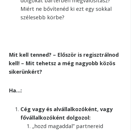
dolgokat barterben megvalósítasz?
Miért ne bővítenéd ki ezt egy sokkal
szélesebb körbe?
Mit kell tenned? – Először is regisztrálnod
kell! – Mit tehetsz a még nagyobb közös
sikerünkért?
Ha…:
Cég vagy és alvállalkozóként, vagy
fővállalkozóként dolgozol:
„hozd magaddal” partnereid