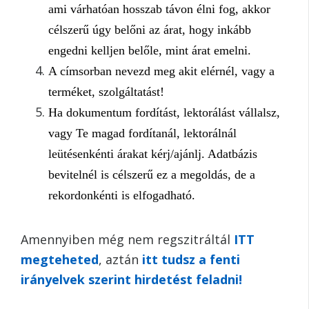
ami várhatóan hosszab távon élni fog, akkor
célszerű úgy belőni az árat, hogy inkább
engedni kelljen belőle, mint árat emelni.
A címsorban nevezd meg akit elérnél, vagy a
terméket, szolgáltatást!
Ha dokumentum fordítást, lektorálást vállalsz,
vagy Te magad fordítanál, lektorálnál
leütésenkénti árakat kérj/ajánlj. Adatbázis
bevitelnél is célszerű ez a megoldás, de a
rekordonkénti is elfogadható.
Amennyiben még nem regszitráltál
ITT
megteheted
, aztán
itt tudsz a fenti
irányelvek szerint hirdetést feladni!