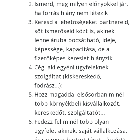
Ismerd, meg milyen előnyökkel jár,
ha forrás hiány nem létezik
Keresd a lehetőségeket partnereid,
sőt ismerőseid közt is, akinek
lenne áruba bocsátható, ideje,
képessége, kapacitása, de a
fizetőképes kereslet hiányzik
Cég, aki egyéni ügyfeleknek
szolgáltat (kiskereskedő,
fodrász…):
Hozz magaddal elsősorban minél
több környékbeli kisvállalkozót,
kereskedőt, szolgáltatót…
Fedezz fel minél több olyan
ügyfelet akinek, saját vállalkozása,
és szervezz bartert (árut –áruért),