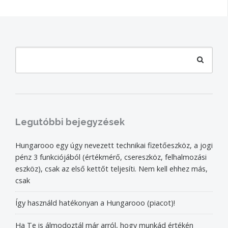
Search
for:
Search
Legutóbbi bejegyzések
Hungarooo egy úgy nevezett technikai fizetőeszköz, a jogi
pénz 3 funkciójából (értékmérő, csereszköz, felhalmozási
eszköz), csak az első kettőt teljesíti. Nem kell ehhez más,
csak
Így használd hatékonyan a Hungarooo (piacot)!
Ha Te is álmodoztál már arról, hogy munkád értékén